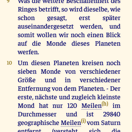
Was die weitere Beschaffenheit des
9
Ringes betrifft, so wird dieselbe, wie
schon gesagt, erst später
auseinandergesetzt werden, und
somit wollen wir noch einen Blick
auf die Monde dieses Planeten
werfen.
Um diesen Planeten kreisen noch
10
sieben Monde von verschiedener
Größe und in verschiedener
Entfernung von dem Planeten. - Der
erste, nächste und zugleich kleinste
(h)
Mond hat nur 120
Meilen
im
Durchmesser und ist 29840
(i)
geographische
Meilen
vom Saturn
entfernt (versteht sich die