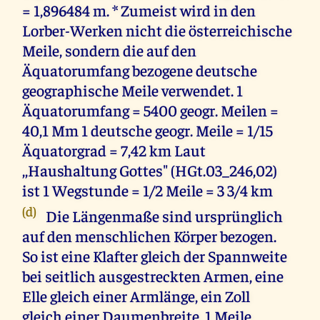
= 1,896484 m. * Zumeist wird in den
Lorber-Werken nicht die österreichische
Meile, sondern die auf den
Äquatorumfang bezogene deutsche
geographische Meile verwendet. 1
Äquatorumfang = 5400 geogr. Meilen =
40,1 Mm 1 deutsche geogr. Meile = 1/15
Äquatorgrad = 7,42 km Laut
,,Haushaltung Gottes" (HGt.03_246,02)
ist 1 Wegstunde = 1/2 Meile = 3 3/4 km
(d)
Die Längenmaße sind ursprünglich
auf den menschlichen Körper bezogen.
So ist eine Klafter gleich der Spannweite
bei seitlich ausgestreckten Armen, eine
Elle gleich einer Armlänge, ein Zoll
gleich einer Daumenbreite. 1 Meile