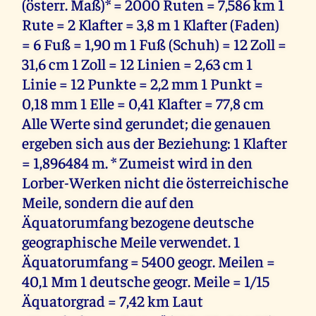
(österr. Maß)* = 2000 Ruten = 7,586 km 1
Rute = 2 Klafter = 3,8 m 1 Klafter (Faden)
= 6 Fuß = 1,90 m 1 Fuß (Schuh) = 12 Zoll =
31,6 cm 1 Zoll = 12 Linien = 2,63 cm 1
Linie = 12 Punkte = 2,2 mm 1 Punkt =
0,18 mm 1 Elle = 0,41 Klafter = 77,8 cm
Alle Werte sind gerundet; die genauen
ergeben sich aus der Beziehung: 1 Klafter
= 1,896484 m. * Zumeist wird in den
Lorber-Werken nicht die österreichische
Meile, sondern die auf den
Äquatorumfang bezogene deutsche
geographische Meile verwendet. 1
Äquatorumfang = 5400 geogr. Meilen =
40,1 Mm 1 deutsche geogr. Meile = 1/15
Äquatorgrad = 7,42 km Laut