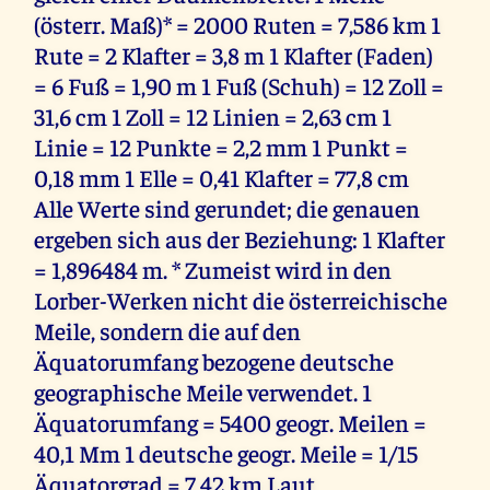
(österr. Maß)* = 2000 Ruten = 7,586 km 1
Rute = 2 Klafter = 3,8 m 1 Klafter (Faden)
= 6 Fuß = 1,90 m 1 Fuß (Schuh) = 12 Zoll =
31,6 cm 1 Zoll = 12 Linien = 2,63 cm 1
Linie = 12 Punkte = 2,2 mm 1 Punkt =
0,18 mm 1 Elle = 0,41 Klafter = 77,8 cm
Alle Werte sind gerundet; die genauen
ergeben sich aus der Beziehung: 1 Klafter
= 1,896484 m. * Zumeist wird in den
Lorber-Werken nicht die österreichische
Meile, sondern die auf den
Äquatorumfang bezogene deutsche
geographische Meile verwendet. 1
Äquatorumfang = 5400 geogr. Meilen =
40,1 Mm 1 deutsche geogr. Meile = 1/15
Äquatorgrad = 7,42 km Laut