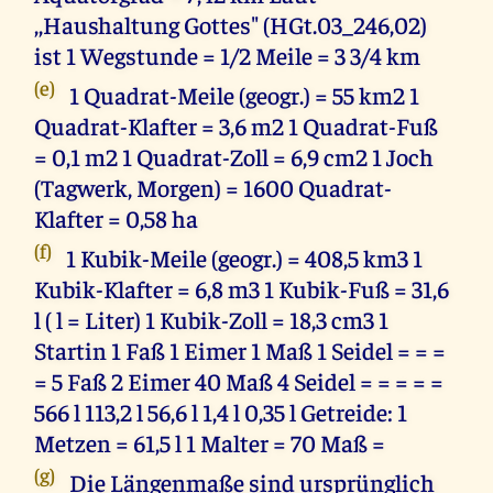
,,Haushaltung Gottes" (HGt.03_246,02)
ist 1 Wegstunde = 1/2 Meile = 3 3/4 km
(e)
1 Quadrat-Meile (geogr.) = 55 km2 1
Quadrat-Klafter = 3,6 m2 1 Quadrat-Fuß
= 0,1 m2 1 Quadrat-Zoll = 6,9 cm2 1 Joch
(Tagwerk, Morgen) = 1600 Quadrat-
Klafter = 0,58 ha
(f)
1 Kubik-Meile (geogr.) = 408,5 km3 1
Kubik-Klafter = 6,8 m3 1 Kubik-Fuß = 31,6
l ( l = Liter) 1 Kubik-Zoll = 18,3 cm3 1
Startin 1 Faß 1 Eimer 1 Maß 1 Seidel = = =
= 5 Faß 2 Eimer 40 Maß 4 Seidel = = = = =
566 l 113,2 l 56,6 l 1,4 l 0,35 l Getreide: 1
Metzen = 61,5 l 1 Malter = 70 Maß =
(g)
Die Längenmaße sind ursprünglich