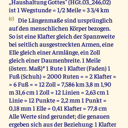
,,Haushaltung Gottes" (HGt.03_246,02)
ist 1 Wegstunde = 1/2 Meile = 3 3/4 km
(c)
Die Längenmaße sind ursprünglich
auf den menschlichen Körper bezogen.
So ist eine Klafter gleich der Spannweite
bei seitlich ausgestreckten Armen, eine
Elle gleich einer Armlänge, ein Zoll
gleich einer Daumenbreite. 1 Meile
(österr. Maß)* 1 Rute 1 Klafter (Faden) 1
Fuß (Schuh) = 2000 Ruten = = 2 Klafter =
= 6 Fuß = = 12 Zoll = 7,586 km 3,8 m 1,90
m 31,6 cm 1 Zoll = 12 Linien = 2,63 cm 1
Linie = 12 Punkte = 2,2 mm 1 Punkt =
0,18 mm 1 Elle = 0,41 Klafter = 77,8 cm
Alle Werte sind gerundet; die genauen
ergeben sich aus der Beziehung: 1 Klafter