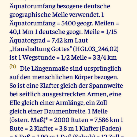
Äquatorumfang bezogene deutsche
geographische Meile verwendet. 1
Äquatorumfang = 5400 geogr. Meilen =
40,1 Mm 1 deutsche geogr. Meile = 1/15
Äquatorgrad = 7,42 km Laut
,,Haushaltung Gottes" (HGt.03_246,02)
ist 1 Wegstunde = 1/2 Meile = 3 3/4 km
(h)
Die Längenmaße sind ursprünglich
auf den menschlichen Körper bezogen.
So ist eine Klafter gleich der Spannweite
bei seitlich ausgestreckten Armen, eine
Elle gleich einer Armlänge, ein Zoll
gleich einer Daumenbreite. 1 Meile
(österr. Maß)* = 2000 Ruten = 7,586 km 1
Rute = 2 Klafter = 3,8 m 1 Klafter (Faden)
= 6 Fuß = 1,90 m 1 Fuß (Schuh) = 12 Zoll =