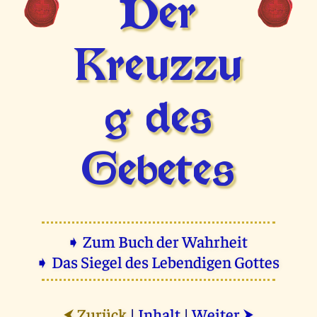
Der
Kreuzzu
g des
Gebetes
➧ Zum Buch der Wahrheit
➧ Das Siegel des Lebendigen Gottes
Zurück
|
Inhalt
|
Weiter
⮜
⮞