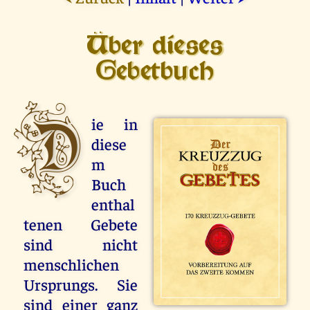
Über dieses
Gebetbuch
D
ie in
diese
m
Buch
enthal
tenen Gebete
sind nicht
menschlichen
Ursprungs. Sie
sind einer ganz