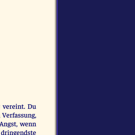
 vereint. Du
n Verfassung,
Angst, wenn
dringendste