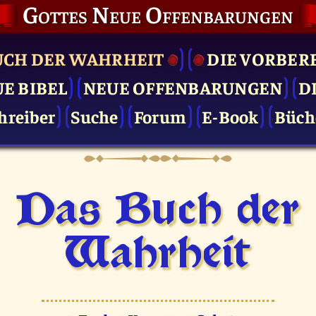
Gottes Neue Offenbarungen
UCH DER WAHRHEIT
DIE VOR­BER
UE BIBEL
NEUE OFFENBARUNGEN
D
hreiber
Suche
Forum
E-Book
Büch
Das Buch der
Wahrheit