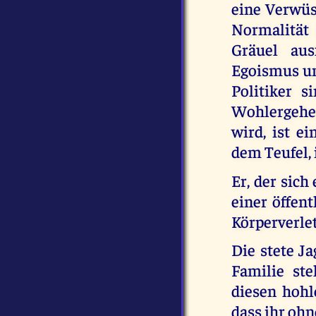
eine Verwüs
Normalität 
Gräuel aus
Egoismus un
Politiker s
Wohlergehen
wird, ist e
dem Teufel, 
Er, der sich
einer öffen
Körperverlet
Die stete J
Familie ste
diesen hohl
dass ihr ohn