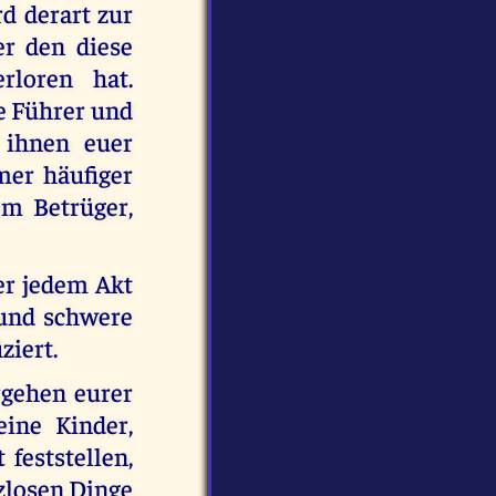
d derart zur
er den diese
rloren hat.
e Führer und
t ihnen euer
mer häufiger
om Betrüger,
ter jedem Akt
 und schwere
ziert.
rgehen eurer
eine Kinder,
feststellen,
tzlosen Dinge