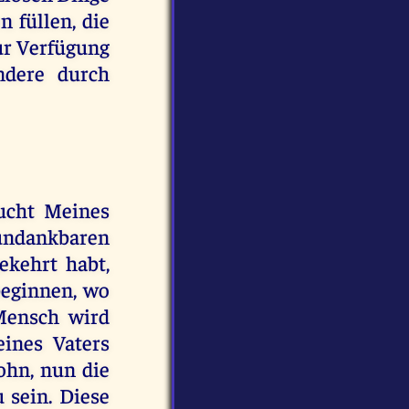
 füllen, die
zur Verfügung
ndere durch
ucht Meines
 undankbaren
ekehrt habt,
beginnen, wo
 Mensch wird
eines Vaters
ohn, nun die
 sein. Diese