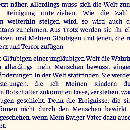
etzt näher. Allerdings muss sich die Welt zu
n Reinigung unterziehen. Wie die Zahl
en weiterhin steigen wird, so wird auch d
tans zunehmen. Aus Trotz werden sie ihr e
etzen und Meinen Gläubigen und jenen, die r
erz und Terror zufügen.
Gläubigen einer ungläubigen Welt die Wahrhe
h allerdings mehr Menschen bewusst einges
Änderungen in der Welt stattfinden. Sie werd
ezeiungen, die Ich Meinen Kindern d
n Botschafter zukommen lasse, verstehen, was
ugen geschieht. Denn die Ereignisse, die 
 können nicht durch den Menschen bewirkt 
geschehen, wenn Mein Ewiger Vater dazu ausd
bt.