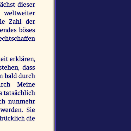
nächst dieser
 weltweiter
ie Zahl der
lendes böses
echtschaffen
it erklären,
tehen, dass
en bald durch
urch Meine
 tatsächlich
sich nunmehr
werden. Sie
rücklich die