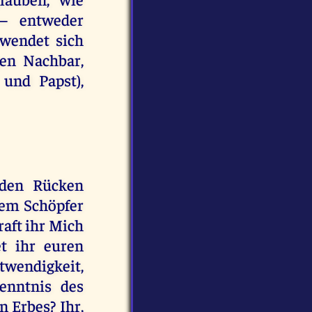
— entweder
 wendet sich
en Nachbar,
 und Papst),
 den Rücken
dem Schöpfer
raft ihr Mich
t ihr euren
wendigkeit,
enntnis des
 Erbes? Ihr,