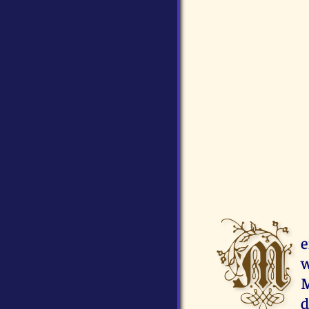
M
e
w
M
d