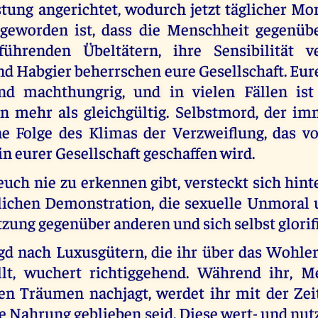
tung angerichtet, wodurch jetzt täglicher Mor
geworden ist, dass die Menschheit gegenüb
führenden Übeltätern, ihre Sensibilität ve
d Habgier beherrschen eure Gesellschaft. Eur
ind machthungrig, und in vielen Fällen is
 mehr als gleichgültig. Selbstmord, der im
ine Folge des Klimas der Verzweiflung, das v
in eurer Gesellschaft geschaffen wird.
 euch nie zu erkennen gibt, versteckt sich hin
tlichen Demonstration, die sexuelle Unmoral
zung gegenüber anderen und sich selbst glorifi
agd nach Luxusgütern, die ihr über das Wohle
llt, wuchert richtiggehend. Während ihr, M
en Träumen nachjagt, werdet ihr mit der Zeit 
e Nahrung geblieben seid. Diese wert- und nu