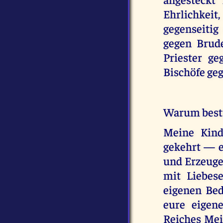
Ehrlichke
gegenseitig
gegen Brud
Priester ge
Bischöfe geg
Warum bestr
Meine Kind
gekehrt — e
und Erzeuger
mit Liebes
eigenen Be
eure eigen
Reiches Mei