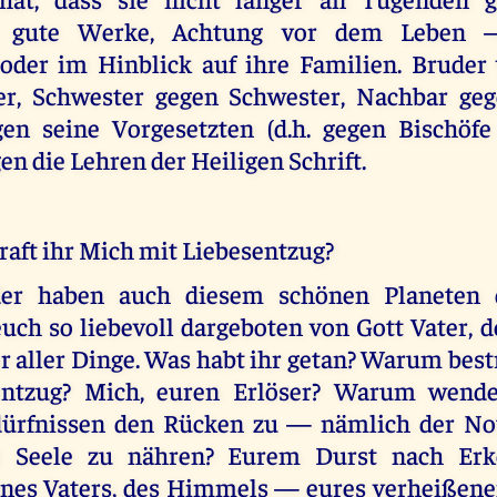
it, gute Werke, Achtung vor dem Leben 
 oder im Hinblick auf ihre Familien. Bruder
er, Schwester gegen Schwester, Nachbar geg
gen seine Vorgesetzten (d.h. gegen Bischöfe
en die Lehren der Heiligen Schrift.
aft ihr Mich mit Liebesentzug?
er haben auch diesem schönen Planeten
uch so liebevoll dargeboten von Gott Vater, 
 aller Dinge. Was habt ihr getan? Warum best
entzug? Mich, euren Erlöser? Warum wende
dürfnissen den Rücken zu — nämlich der Not
e Seele zu nähren? Eurem Durst nach Erk
nes Vaters, des Himmels — eures verheißenen