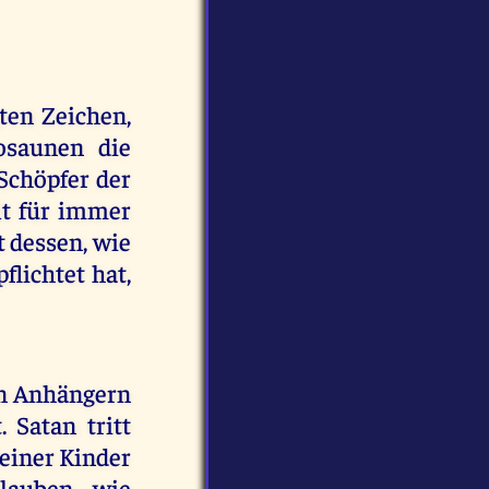
ten Zeichen,
osaunen die
Schöpfer der
lt für immer
t dessen, wie
flichtet hat,
en Anhängern
 Satan tritt
Meiner Kinder
lauben, wie