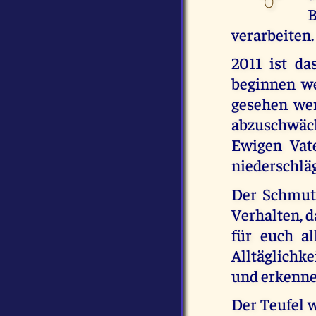
B
verarbeiten.
2011 ist d
beginnen w
gesehen wer
abzuschwäc
Ewigen Vat
niederschläg
Der Schmutz
Verhalten, d
für euch al
Alltäglichkei
und erkenne
Der Teufel w