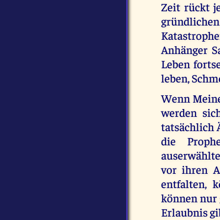
Zeit rückt j
gründliche
Katastroph
Anhänger Sa
Leben forts
leben, Schm
Wenn Meine 
werden sic
tatsächlich 
die Proph
auserwählte
vor ihren A
entfalten,
können nur 
Erlaubnis gi