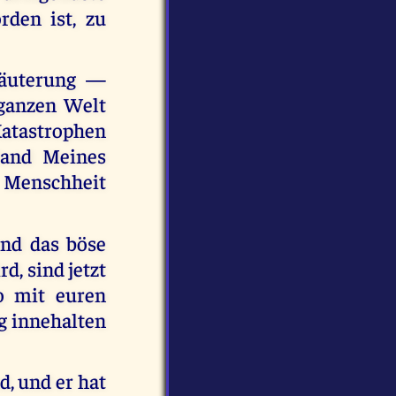
rden ist, zu
Läuterung —
ganzen Welt
Katastrophen
Hand Meines
 Menschheit
und das böse
d, sind jetzt
so mit euren
tig innehalten
d, und er hat