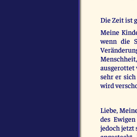
Die Zeit ist
Meine Kinde
wenn die S
Veränderung
Menschheit,
ausgerottet 
sehr er sich
wird verscho
Liebe, Mein
des Ewigen 
jedoch jetzt
angesteckt