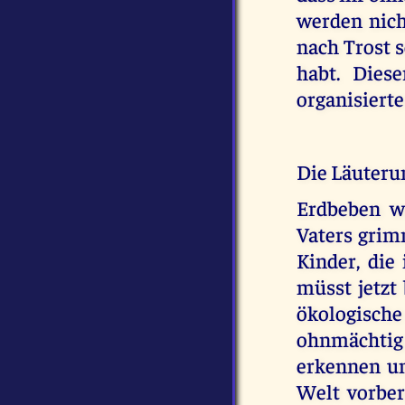
werden nich
nach Trost s
habt. Dies
organisierte
Die Läuter
Erdbeben w
Vaters grim
Kinder, die
müsst jetzt
ökologische
ohnmächtig 
erkennen un
Welt vorber