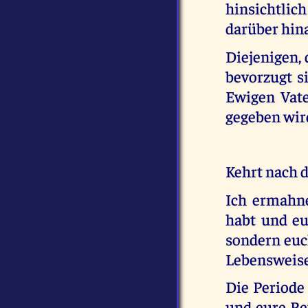
hinsichtlic
darüber hin
Diejenigen, 
bevorzugt si
Ewigen Vate
gegeben wird
Kehrt nach 
Ich ermahne
habt und eu
sondern euch
Lebensweise
Die Periode
und eure Ret