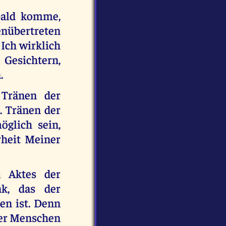
 bald komme,
nübertreten
 Ich wirklich
 Gesichtern,
.
 Tränen der
. Tränen der
glich sein,
rheit Meiner
 Aktes der
nk, das der
en ist. Denn
der Menschen