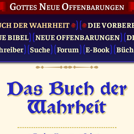
Gottes Neue Offenbarungen
UCH DER WAHRHEIT
DIE VOR­BER
UE BIBEL
NEUE OFFENBARUNGEN
D
hreiber
Suche
Forum
E-Book
Büch
Das Buch der
Wahrheit