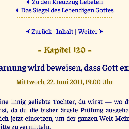
➧ Zu den Kreuzzug Gebeten
➧ Das Siegel des Lebendigen Gottes
Zurück
|
Inhalt
|
Weiter
⮜
⮞
- Kapitel 120 -
rnung wird beweisen, dass Gott exi
Mittwoch, 22. Juni 2011, 19.00 Uhr
ine innig geliebte Tochter, du wirst — wo du
ist, da du die bisher ärgste Prüfung ausgeh
ich jetzt einsetzen, um der ganzen Welt Mei
itte zu vermitteln.