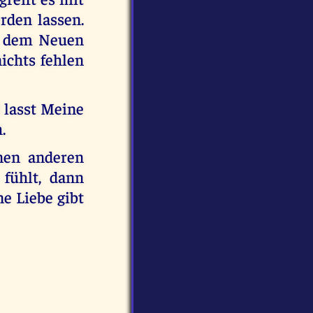
rden lassen.
t dem Neuen
ichts fehlen
 lasst Meine
.
inen anderen
fühlt, dann
e Liebe gibt