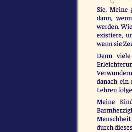
Sie, Meine 
dann, wenn
werden. Wie 
existiere, 
wenn sie Ze
Denn viele
Erleichteru
Verwunderu
danach ein 
Lehren folg
Meine Kin
Barmherzig
Menschheit 
durch diese