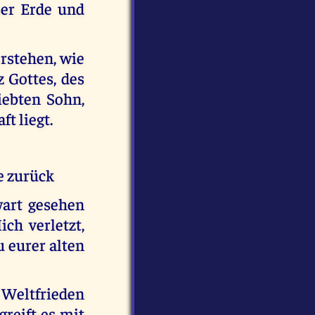
ser Erde und
erstehen, wie
z Gottes, des
iebten Sohn,
t liegt.
e zurück
wart gesehen
ch verletzt,
u eurer alten
 Weltfrieden
greift es mit