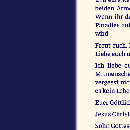
beiden Arme
Wenn ihr d
Paradies au
wird.
Freut euch.
Liebe euch 
Ich liebe e
Mitmensche
vergesst ni
es kein Lebe
Euer Göttli
Jesus Chris
Sohn Gottes