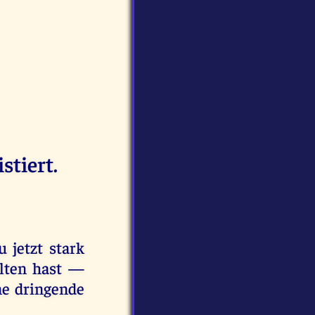
stiert.
 jetzt stark
alten hast —
ne dringende