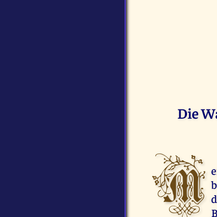
Die Wa
M
e
b
d
B